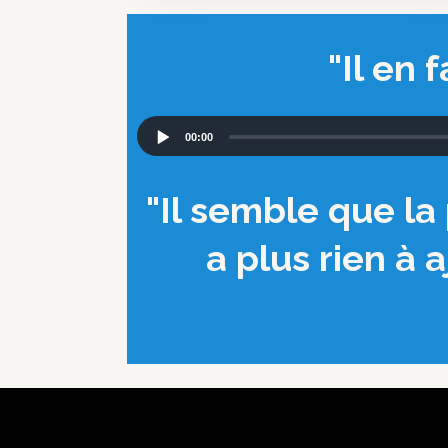
"Il en
Audio
00:00
Player
"Il semble que la 
a plus rien à