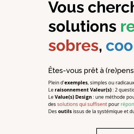
Vous cherc
solutions
r
sobres
,
coo
Êtes-vous prêt à (re)pen
Plein d'
exemples
, simples ou radicau
Le
raisonnement
Valeur(s)
: 2 questi
Le
Value(s) Design
: une méthode pou
des
solutions qui suffisent
pour
répon
Des
outils
issus de la systémique et 