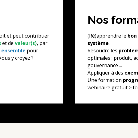
Nos form
oit et peut contribuer
(Ré)apprendre le
bon
s
et de
valeur(s)
,
par
système
.
s
ensemble
pour
Résoudre les
problè
Vous y croyez ?
optimales : produit, a
gouvernance ...
Appliquer à des
exem
Une formation
progr
webinaire gratuit > f