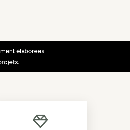
lement élaborées
rojets.